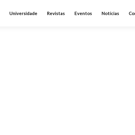
Universidade
Revistas
Eventos
Notícias
Co
ALL POSTS TAGGED
Motivation
Home
Blog
Motivation