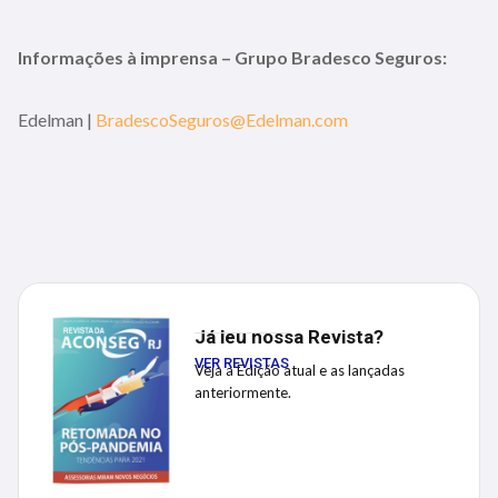
Informações à imprensa – Grupo Bradesco Seguros:
Edelman |
BradescoSeguros@Edelman.com
Já leu nossa Revista?
VER REVISTAS
Veja a Edição atual e as lançadas
anteriormente.