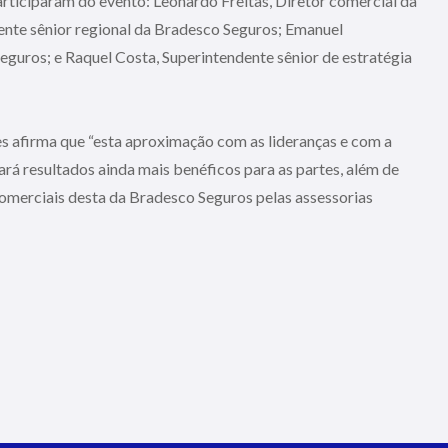
ticiparam do evento: Leonardo Freitas, Diretor comercial da
ente sênior regional da Bradesco Seguros; Emanuel
guros; e Raquel Costa, Superintendente sênior de estratégia
s afirma que “esta aproximação com as lideranças e com a
á resultados ainda mais benéficos para as partes, além de
comerciais desta da Bradesco Seguros pelas assessorias