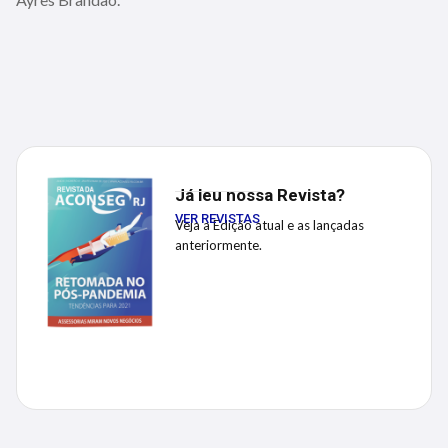
Já leu nossa Revista?
VER REVISTAS
Veja a Edição atual e as lançadas
anteriormente.