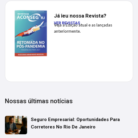
Já leu nossa Revista?
VER REVISTAS
Veja a Edição atual e as lançadas
anteriormente.
Nossas últimas notícias
Seguro Empresarial: Oportunidades Para
Corretores No Rio De Janeiro