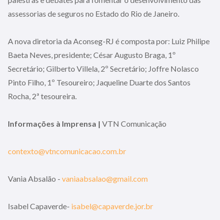
assessorias de seguros no Estado do Rio de Janeiro.
A nova diretoria da Aconseg-RJ é composta por: Luiz Philipe
Baeta Neves, presidente; César Augusto Braga, 1º
Secretário; Gilberto Villela, 2º Secretário; Joffre Nolasco
Pinto Filho, 1º Tesoureiro; Jaqueline Duarte dos Santos
Rocha, 2ª tesoureira.
Informações à Imprensa |
VTN Comunicação
contexto@​vtncomunicacao.com.br
Vania Absalão -
vaniaabsalao@gmail.com
Isabel Capaverde-
isabel@capaverde.jor.br