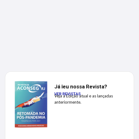
Já leu nossa Revista?
VER REVISTAS
Veja a Edição atual e as lançadas
anteriormente.