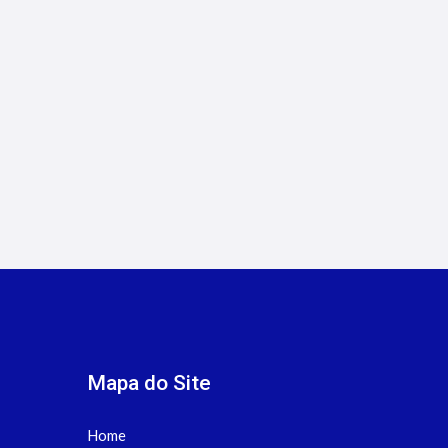
6/8/2026
Como Fazer Prospecção de
Clientes como Corretor de
Seguros
Mapa do Site
Home