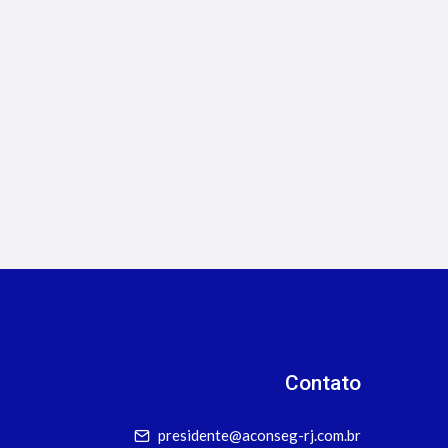
4/8/2026
Seguros de Transporte de
Cargas: Oportunidades para
Corretores
Contato
presidente@aconseg-rj.com.br