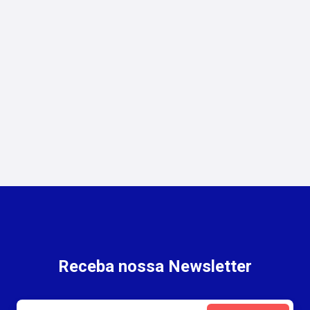
5/8/2026
Seguro Empresarial:
Oportunidades para Corretores
no Rio de Janeiro
Receba nossa Newsletter