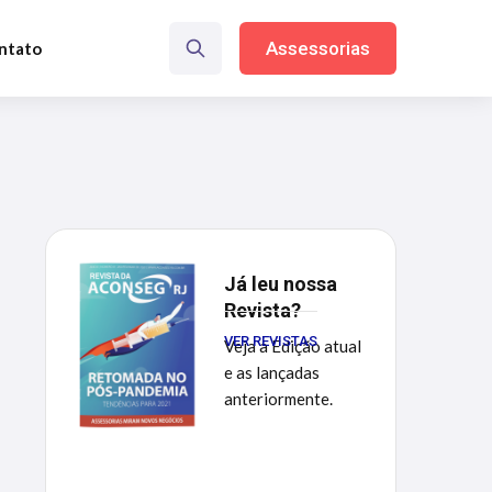
Assessorias
ntato
Já leu nossa
Revista?
VER REVISTAS
Veja a Edição atual
e as lançadas
anteriormente.