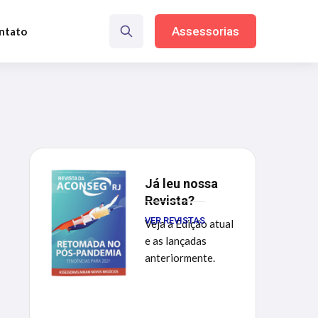
Assessorias
ntato
Já leu nossa
Revista?
VER REVISTAS
Veja a Edição atual
e as lançadas
anteriormente.