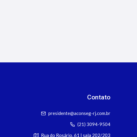
Cargas: Oportunidades para
Corretores
Contato
presidente@aconseg-rj.com.br
(21) 3094-9504
Rua do Rosário, 61 | sala 202/203