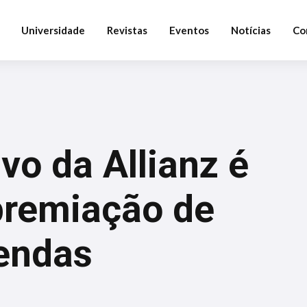
Universidade
Revistas
Eventos
Notícias
Co
ivo da Allianz é
premiação de
endas